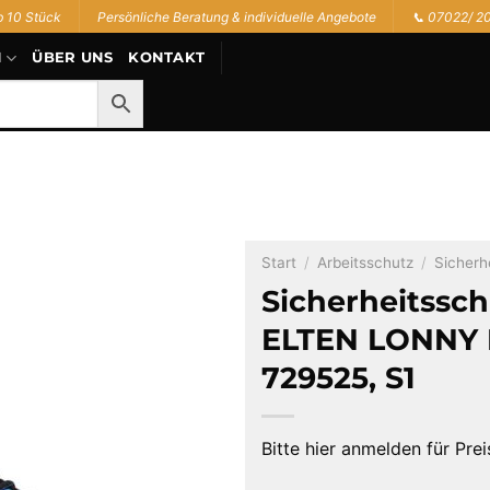
b 10 Stück
Persönliche Beratung & individuelle Angebote
📞 07022/ 2
N
ÜBER UNS
KONTAKT
Start
/
Arbeitsschutz
/
Sicherh
Sicherheitssc
ELTEN LONNY 
729525, S1
Bitte hier anmelden für Prei