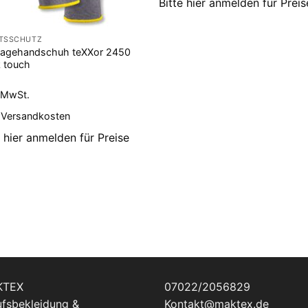
Bitte hier anmelden für Preis
ITSSCHUTZ
agehandschuh teXXor 2450
k touch
. MwSt.
.
Versandkosten
e hier anmelden für Preise
KTEX
07022/2056829
ufsbekleidung &
Kontakt@maktex.de