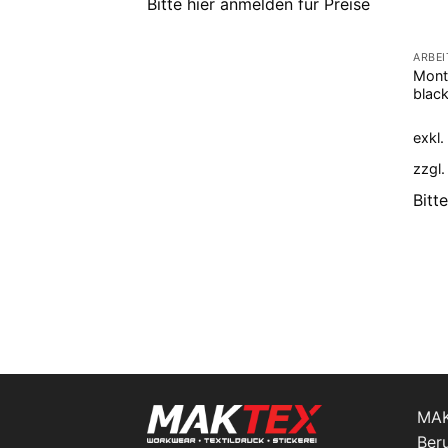
Bitte hier anmelden für Preise
ARBE
Mont
blac
exkl
zzgl
Bitt
MA
Ber