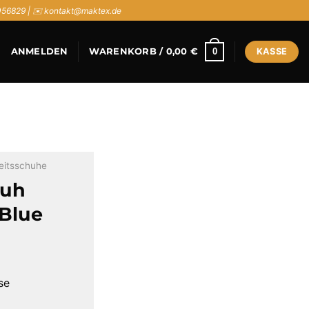
056829 | ✉️ kontakt@maktex.de
0
ANMELDEN
WARENKORB /
0,00
€
KASSE
eitsschuhe
huh
Blue
se