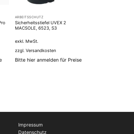
ARBEITSSCHUTZ
ARBEITSSCHUTZ
Pro
Sicherheitsstiefel UVEX 2
Montagehandschuh
MACSOLE, 6523, S3
Ultimate 34-874
exkl. MwSt.
exkl. MwSt.
zzgl.
Versandkosten
zzgl.
Versandkoste
e
Bitte hier anmelden für Preise
Bitte hier anmeld
Impressum
Datenschutz