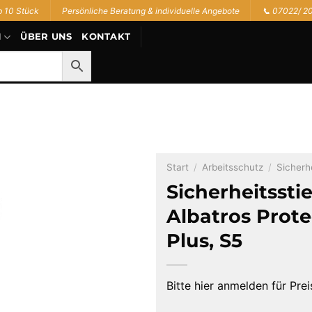
b 10 Stück
Persönliche Beratung & individuelle Angebote
📞 07022/ 2
N
ÜBER UNS
KONTAKT
Start
/
Arbeitsschutz
/
Sicherh
Sicherheitsstie
Albatros Prote
Plus, S5
Bitte hier anmelden für Prei