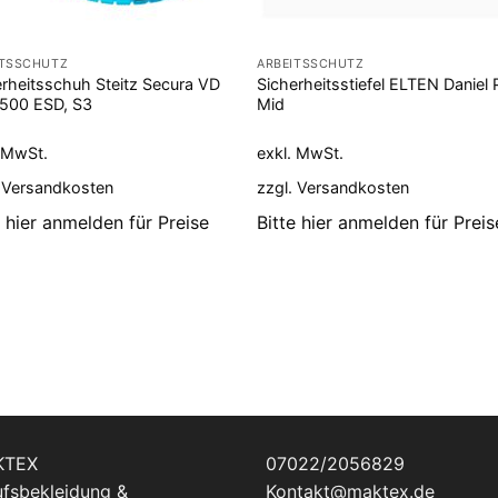
ITSSCHUTZ
ARBEITSSCHUTZ
erheitsschuh Steitz Secura VD
Sicherheitsstiefel ELTEN Daniel 
1500 ESD, S3
Mid
. MwSt.
exkl. MwSt.
.
Versandkosten
zzgl.
Versandkosten
e hier anmelden für Preise
Bitte hier anmelden für Preis
KTEX
07022/2056829
ufsbekleidung &
Kontakt@maktex.de