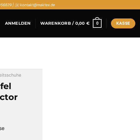
056829 | ✉️ kontakt@maktex.de
0
ANMELDEN
WARENKORB /
0,00
€
KASSE
eitsschuhe
fel
ctor
se