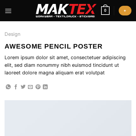
Zum
Inhalt
0
+
springen
Design
AWESOME PENCIL POSTER
Lorem ipsum dolor sit amet, consectetuer adipiscing
elit, sed diam nonummy nibh euismod tincidunt ut
laoreet dolore magna aliquam erat volutpat