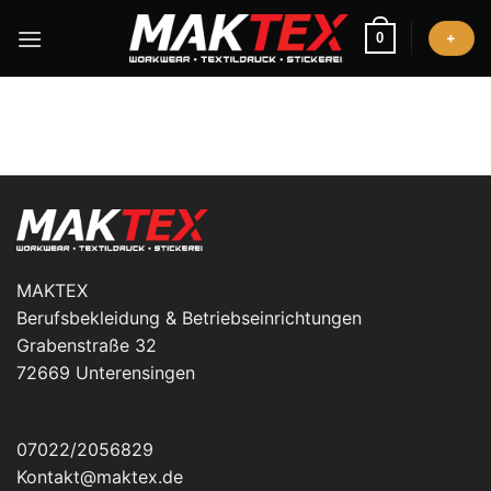
Zum
Inhalt
0
+
springen
MAKTEX
Berufsbekleidung & Betriebseinrichtungen
Grabenstraße 32
72669 Unterensingen
07022/2056829
Kontakt@maktex.de