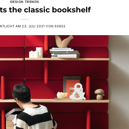
DESIGN TRENDS
ts the classic bookshelf
NTLICHT AM
23. JULI 2021
VON
50632