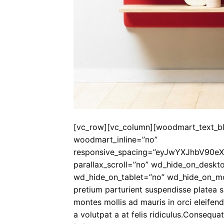
[vc_row][vc_column][woodmart_text_b
woodmart_inline=”no”
responsive_spacing=”eyJwYXJhbV90e
parallax_scroll=”no” wd_hide_on_deskt
wd_hide_on_tablet=”no” wd_hide_on_mobi
pretium parturient suspendisse platea s
montes mollis ad mauris in orci eleifend
a volutpat a at felis ridiculus.Consequa