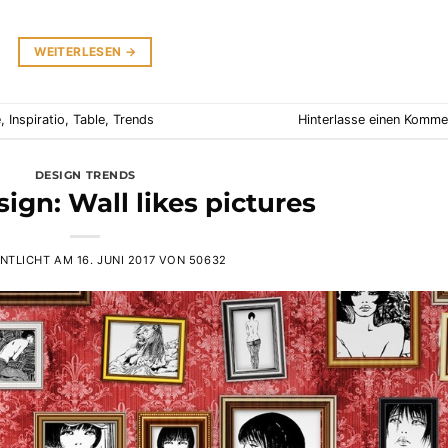
WEITERLESEN
→
e
,
Inspiratio
,
Table
,
Trends
Hinterlasse einen Komme
DESIGN TRENDS
ign: Wall likes pictures
NTLICHT AM
16. JUNI 2017
VON
50632