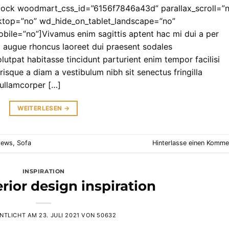
ock woodmart_css_id=”6156f7846a43d” parallax_scroll=”
ktop=”no” wd_hide_on_tablet_landscape=”no”
ile=”no”]Vivamus enim sagittis aptent hac mi dui a per
 augue rhoncus laoreet dui praesent sodales
lutpat habitasse tincidunt parturient enim tempor facilisi
erisque a diam a vestibulum nibh sit senectus fringilla
 ullamcorper […]
WEITERLESEN
→
ews
,
Sofa
Hinterlasse einen Komme
INSPIRATION
rior design inspiration
NTLICHT AM
23. JULI 2021
VON
50632