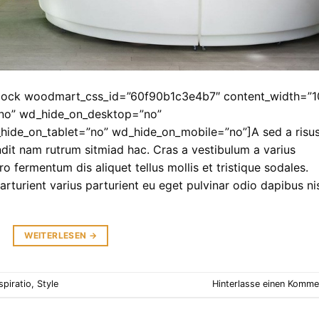
lock woodmart_css_id=”60f90b1c3e4b7″ content_width=”1
”no” wd_hide_on_desktop=”no”
hide_on_tablet=”no” wd_hide_on_mobile=”no”]A sed a risu
ndit nam rutrum sitmiad hac. Cras a vestibulum a varius
o fermentum dis aliquet tellus mollis et tristique sodales.
rturient varius parturient eu eget pulvinar odio dapibus ni
WEITERLESEN
→
spiratio
,
Style
Hinterlasse einen Komme