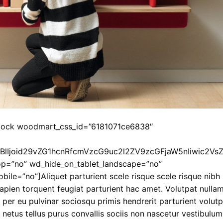
lock woodmart_css_id=”6181071ce6838″
XBlIjoid29vZG1hcnRfcmVzcG9uc2l2ZV9zcGFjaW5nIiwic2Vs
op=”no” wd_hide_on_tablet_landscape=”no”
le=”no”]Aliquet parturient scele risque scele risque nibh
apien torquent feugiat parturient hac amet. Volutpat nulla
 per eu pulvinar sociosqu primis hendrerit parturient volut
t netus tellus purus convallis sociis non nascetur vestibulum