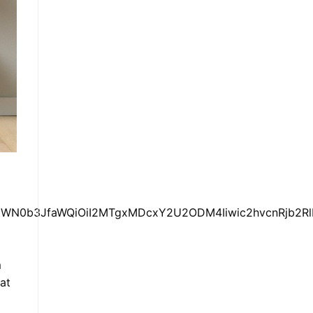
ZWN0b3JfaWQiOiI2MTgxMDcxY2U2ODM4Iiwic2hvcnRjb2RlIjo
m
pat