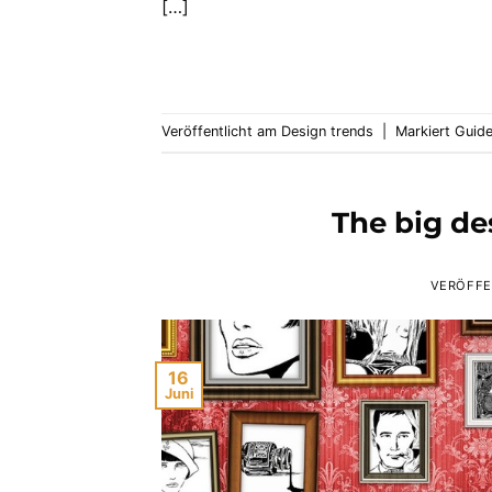
[…]
Veröffentlicht am
Design trends
|
Markiert
Guid
The big des
VERÖFFE
16
Juni