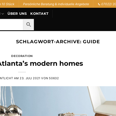
b 10 Stück
Persönliche Beratung & individuelle Angebote
📞 07022/ 2
N
ÜBER UNS
KONTAKT
SCHLAGWORT-ARCHIVE:
GUIDE
DECORATION
Atlanta’s modern homes
NTLICHT AM
23. JULI 2021
VON
50632