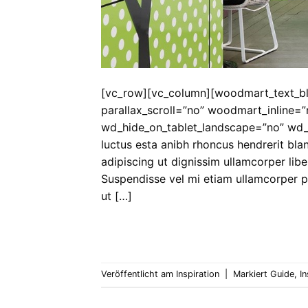
[vc_row][vc_column][woodmart_text_b
parallax_scroll=”no” woodmart_inline=
wd_hide_on_tablet_landscape=”no” wd_
luctus esta anibh rhoncus hendrerit bla
adipiscing ut dignissim ullamcorper liber
Suspendisse vel mi etiam ullamcorper pa
ut […]
Veröffentlicht am
Inspiration
|
Markiert
Guide
,
In