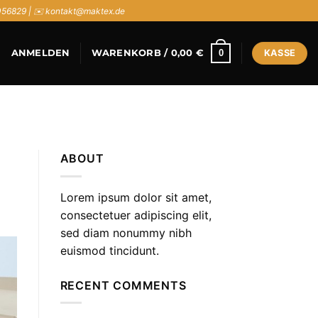
056829 | ✉️ kontakt@maktex.de
0
ANMELDEN
WARENKORB /
0,00
€
KASSE
ABOUT
Lorem ipsum dolor sit amet,
consectetuer adipiscing elit,
sed diam nonummy nibh
euismod tincidunt.
RECENT COMMENTS