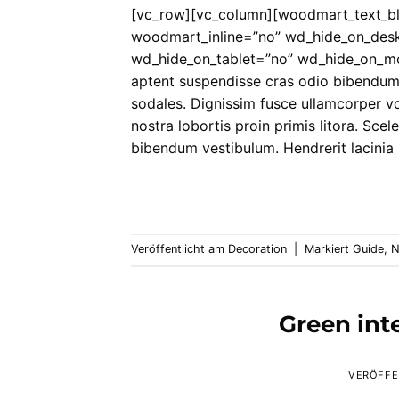
[vc_row][vc_column][woodmart_text_bl
woodmart_inline=”no” wd_hide_on_des
wd_hide_on_tablet=”no” wd_hide_on_mob
aptent suspendisse cras odio bibendum
sodales. Dignissim fusce ullamcorper vo
nostra lobortis proin primis litora. Scel
bibendum vestibulum. Hendrerit lacinia
Veröffentlicht am
Decoration
|
Markiert
Guide
,
N
Green inte
VERÖFFE