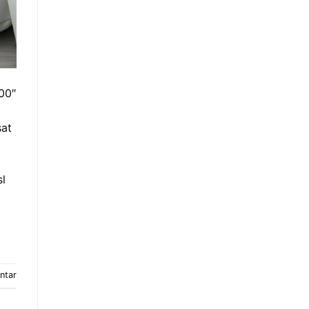
00″
sat
sl
ntar