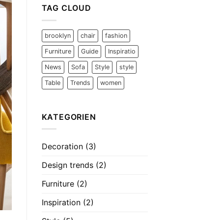
TAG CLOUD
brooklyn
chair
fashion
Furniture
Guide
Inspiratio
News
Sofa
Style
style
Table
Trends
women
KATEGORIEN
Decoration
(3)
Design trends
(2)
Furniture
(2)
Inspiration
(2)